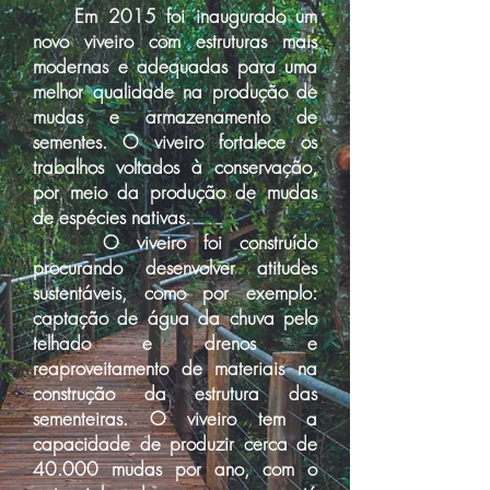
Em 2015 foi inaugurado um
novo viveiro com estruturas mais
modernas e adequadas para uma
melhor qualidade na produção de
mudas e armazenamento de
sementes. O viveiro fortalece os
trabalhos voltados à conservação,
por meio da produção de mudas
de espécies nativas.
O viveiro foi construído
procurando desenvolver atitudes
sustentáveis, como por exemplo:
captação de água da chuva pelo
telhado e drenos e
reaproveitamento de materiais na
construção da estrutura das
sementeiras. O viveiro tem a
capacidade de produzir cerca de
40.000 mudas por ano, com o