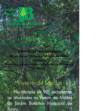
32 ANOS
- Conservação - Sensibilização -
Comprometimento - Harmonia - Sustentabilidade
Horário de funcionamento
08h às 16h de TERÇA A DOMINGO - ENTRADA
GRATUITA
(Dezembro, Janeiro e Julho - 08h às 16h de SEGUNDA A
DOMINGO)
Viveiro de Mudas
Na década de 90, iniciaram-se
as atividades no Viveiro de Mudas
do Jardim Botânico Municipal de
Bauru.