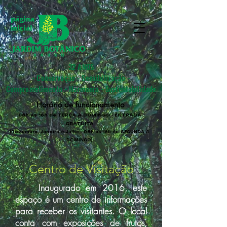
32 ANOS
- Conservação - Sensibilização -
Comprometimento - Harmonia - Sustentabilidade
Horário de funcionamento
08h às 16h de TERÇA A DOMINGO - ENTRADA
GRATUITA
(Dezembro, Janeiro e Julho - 08h às 16h de SEGUNDA A
DOMINGO)
Centro de Visitação
Inaugurado em 2016, este
espaço é um centro de informações
para receber os visitantes. O local
conta com exposições de frutos,