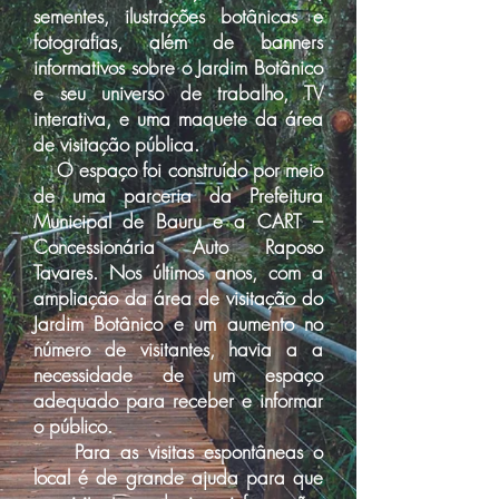
sementes, ilustrações botânicas e
fotografias, além de banners
informativos sobre o Jardim Botânico
e seu universo de trabalho, TV
interativa, e uma maquete da área
de visitação pública.
O espaço foi construído por meio
de uma parceria da Prefeitura
Municipal de Bauru e a CART –
Concessionária Auto Raposo
Tavares. Nos últimos anos, com a
ampliação da área de visitação do
Jardim Botânico e um aumento no
número de visitantes, havia a a
necessidade de um espaço
adequado para receber e informar
o público.
Para as visitas espontâneas o
local é de grande ajuda para que