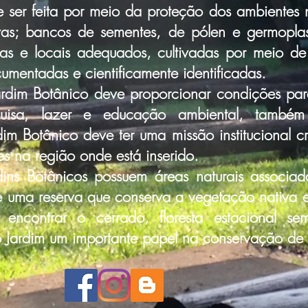
r feita por meio da proteção dos ambientes n
ivas; bancos de sementes, de pólen e germopla
ras e locais adequados, cultivadas por meio de
mentadas e cientificamente identificadas.
dim Botânico deve proporcionar condições par
quisa, lazer e educação ambiental, também
im Botânico deve ter uma missão institucional 
tes na região onde está inserido.
 Botânicos possuem áreas naturais associad
te uma reserva que conserva a vegetação nativa 
encontrar o cerrado, floresta estacional se
 Jardim um importante papel na conservação de 