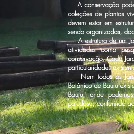
A conservação pode se
coleções de plantas v
devem estar em estrutu
sendo organizadas, docu
A estrutura de um Jar
atividades como pes
conservação. Cada Jard
particularidades existen
Nem todos os Jardins
Botânico de Bauru exis
Bauru, onde podemos 
paludosa, conferindo ao