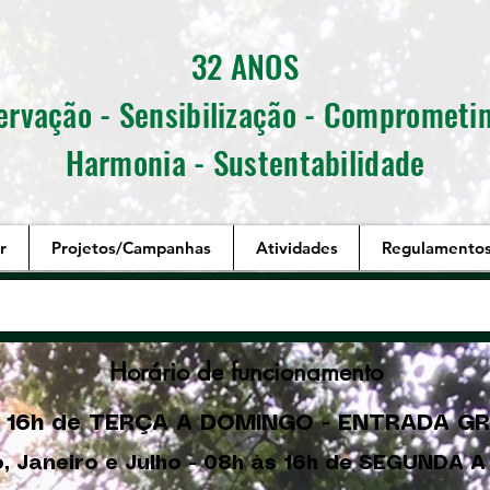
32 ANOS
ervação - Sensibilização - Comprometi
Harmonia - Sustentabilidade
r
Projetos/Campanhas
Atividades
Regulamento
Horário de funcionamento
 16h de TERÇA A DOMINGO - ENTRADA G
, Janeiro e Julho - 08h às 16h de SEGUNDA 