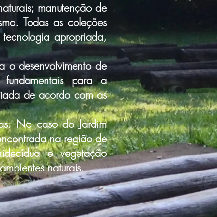
aturais; manutenção de
sma. Todas as coleções
 tecnologia apropriada,
a o desenvolvimento de
 fundamentais para a
criada de acordo com as
as. No caso do Jardim
encontrada na região de
midecídua e vegetação
ambientes naturais.