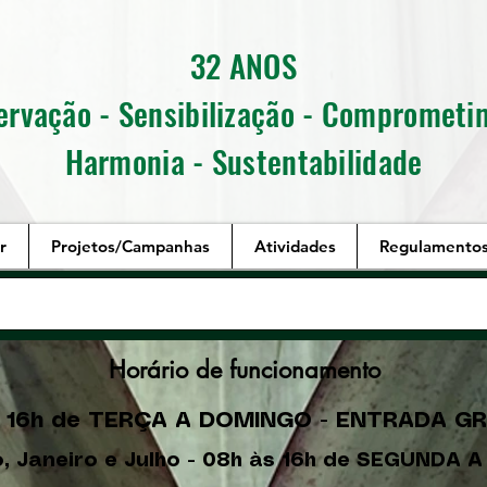
32 ANOS
ervação - Sensibilização - Comprometi
Harmonia - Sustentabilidade
r
Projetos/Campanhas
Atividades
Regulamento
Horário de funcionamento
 16h de TERÇA A DOMINGO - ENTRADA G
, Janeiro e Julho - 08h às 16h de SEGUNDA 