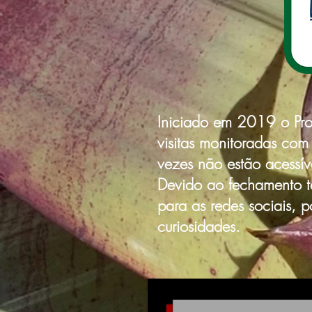
Iniciado em 2019 o Proj
visitas monitoradas com
vezes não estão acessíve
Devido ao fechamento te
para as redes sociais, 
curiosidades.